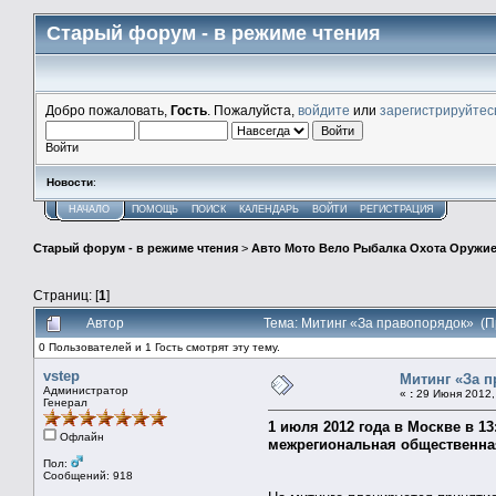
Старый форум - в режиме чтения
Добро пожаловать,
Гость
. Пожалуйста,
войдите
или
зарегистрируйтес
Войти
Новости
:
НАЧАЛО
ПОМОЩЬ
ПОИСК
КАЛЕНДАРЬ
ВОЙТИ
РЕГИСТРАЦИЯ
Старый форум - в режиме чтения
>
Авто Мото Вело Рыбалка Охота Оружи
Страниц: [
1
]
Автор
Тема: Митинг «За правопорядок» (П
0 Пользователей и 1 Гость смотрят эту тему.
vstep
Митинг «За 
Администратор
«
:
29 Июня 2012, 
Генерал
1 июля 2012 года в Москве в 1
Офлайн
межрегиональная общественная
Пол:
Сообщений: 918