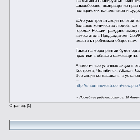
На митинге планируется приняти
самообороне, возвращение прав 
полицейских начальников и судей
«Это уже третья акция по этой 
большее количество людей: так п
городах России граждане выйдут
заместитель Председателя СовФе
власти к проблемам общества».
Также на мероприятии будет орг
практики в области самозащиты.
Аналогичные уличные акции в это
Кострома, Челябинск, Абакан, Сы
Все акции согласованы в устано
---
http://shturmnovosti.com/view.php
«
Последнее редактирование: 30 Апреля
Страниц: [
1
]