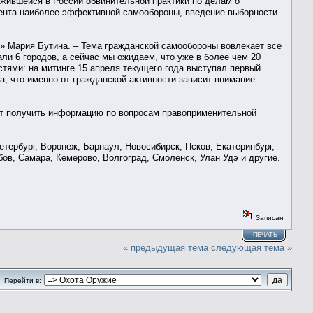
жившейся в России обвинительной практики по делам о
мента наиболее эффективной самообороны, введение выборности
е» Мария Бутина. – Тема гражданской самообороны вовлекает все
ли 6 городов, а сейчас мы ожидаем, что уже в более чем 20
тями: на митинге 15 апреля текущего года выступал первый
, что именно от гражданской активности зависит внимание
гут получить информацию по вопросам правоприменительной
етербург, Воронеж, Барнаул, Новосибирск, Псков, Екатеринбург,
ов, Самара, Кемерово, Волгоград, Смоленск, Улан Удэ и другие.
Записан
ПЕЧАТЬ
« предыдущая тема
следующая тема »
Перейти в: