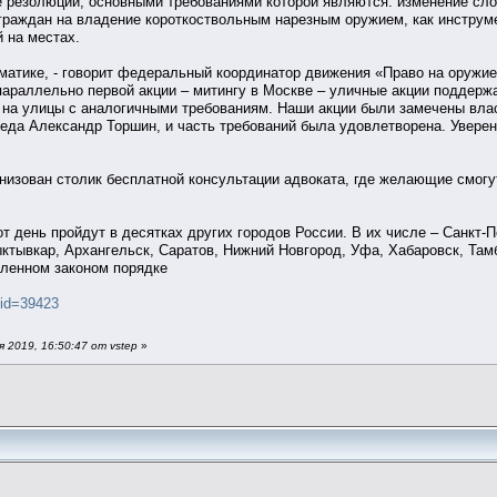
е резолюции, основными требованиями которой являются: изменение сло
граждан на владение короткоствольным нарезным оружием, как инстру
 на местах.
тематике, - говорит федеральный координатор движения «Право на оружи
араллельно первой акции – митингу в Москве – уличные акции поддержа
 на улицы с аналогичными требованиям. Наши акции были замечены влас
да Александр Торшин, и часть требований была удовлетворена. Уверена
анизован столик бесплатной консультации адвоката, где желающие смо
т день пройдут в десятках других городов России. В их числе – Санкт-П
ктывкар, Архангельск, Саратов, Нижний Новгород, Уфа, Хабаровск, Тамб
вленном законом порядке
?id=39423
 2019, 16:50:47 от vstep
»