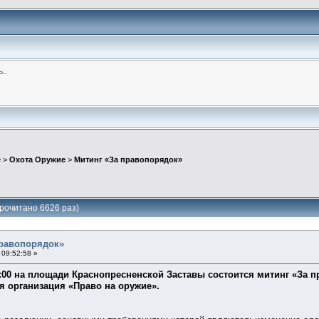
ь
.
е
>
Охота Оружие
>
Митинг «За правопорядок»
рочитано 6626 раз)
правопорядок»
09:52:58 »
3:00 на площади Краснопресненской Заставы состоится митинг «За 
 организация «Право на оружие».