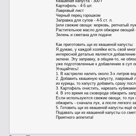
Квашеная капуста - 300 г
Картофель - 4-5 шт.
Лавровый лист
Черный перец горошком
Заправка для супов - 4-5 ст. л.
(или свежие овощи: морковь, репчатый лук
Растительное масло для обжарки овощей - 
Зелень и сметана для подачи
Как приготовить щи из квашеной капусты:
Я думаю, у каждой хозяйки есть свой мног
интересной деталью является добавление 
зелени. Эту заправку, в общем-то, не обя
уже подготовленные к добавлению в суп 
Угощайтесь!
1. В кастрюлю налить около 3-х литров во
2. Добавить квашеную капусту, лавровый л
из курицы, то капусту добавить сразу посл
3. Картофель очистить, нарезать кубиками
4. В это время на сковороде обжарить зап
Если используются свежие овощи, то лук 
обжарить - сначала лук, а после легкого 
5. Готовить щи из квашеной капусты ещё о
Подавать щи из квашеной капусты со смет
Приятного аппетита!