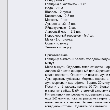
Понадобится:
Говядина с косточкой - 1 кг
Вода - 2,5 л
Щавель - 2 пучка
Картофель - 2-3 шт.
Морковь - 1 шт.
Лук репчатый - 2 шт.
Яйца куриные - 2 шт.
Лавровый лист - 2-3 шт.
Перец черный горошком - 5-7 шт.
Мука - 1 ст. ложка
Соль - по вкусу
Зелень - по вкусу
Приготовление:
Говядину вымыть и залить холодной водой.
минут.
Мясо вынуть. Отделить мясо от кости, на
лавровый лист и очищенный целый репчат
мелко нарезать. Очистить и помыть лук и 
Лук нарезать кубиками. Морковь нарезать 
лук, морковь и картофель. Варить 20 мин
Посолить. В тарелку налить 50-70 г бульо
в тарелку 2 яйца. Взбить вилкой заправку
Интенсивно и непрерывно помешивая в кас
ещё 1-2 минуты, пока заправка не сверне
мелко нарезать зелень. Зелень положить 
говядиной готовы. Подавать со сметаной.