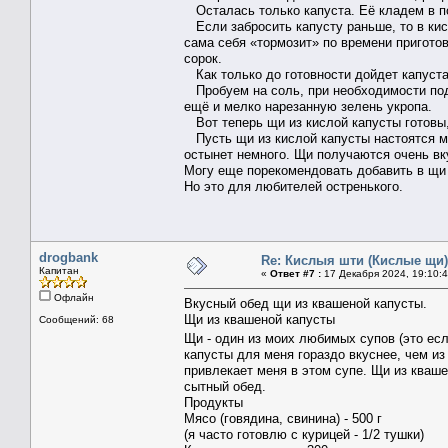
Осталась только капуста. Её кладем в по
Если забросить капусту раньше, то в кис
сама себя «тормозит» по времени приготов
сорок.
Как только до готовности дойдет капуста
Пробуем на соль, при необходимости под
ещё и мелко нарезанную зелень укропа.
Вот теперь щи из кислой капусты готовы,
Пусть щи из кислой капусты настоятся мин
остынет немного. Щи получаются очень в
Могу еще порекомендовать добавить в щи 
Но это для любителей остренького.
drogbank
Re: Кислыя шти (Кислые щи)
Капитан
«
Ответ #7 :
17 Декабря 2024, 19:10:4
Офлайн
Вкусный обед
щи из квашеной капусты
.
Щи из квашеной капусты
Сообщений: 68
Щи - один из моих любимых супов (это ес
капусты для меня гораздо вкуснее, чем из
привлекает меня в этом супе. Щи из кваше
сытный обед.
Продукты
Мясо (говядина, свинина) - 500 г
(я часто готовлю с курицей - 1/2 тушки)