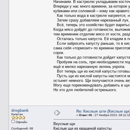
Начинаем. В кастрюлю укладываем косточк
Впереди у нас много времени, за которое 
кубиками или соломкой – кому как нравитс
Как только вода в кастрюле нагреется, н
Затем сразу добавляем нарезанный лук, 
Всё, теперь это хозяйство будет варитьс
Когда мясо дойдёт до готовности, выложим
тем временем отделим мясо от кости, разд
Осталась только капуста. Её кладем в по
Если забросить капусту раньше, то в кис
сама себя «тормозит» по времени приготов
сорок.
Как только до готовности дойдет капуста
Пробуем на соль, при необходимости под
ещё и мелко нарезанную зелень укропа.
Вот теперь щи из кислой капусты готовы,
Пусть щи из кислой капусты настоятся мин
остынет немного. Щи получаются очень в
Могу еще порекомендовать добавить в щи 
Но это для любителей остренького.
drogbank
Re: Кислыя шти (Кислые щи
Капитан
«
Ответ #6 :
27 Ноября 2023, 09:11:11
Офлайн
Вкусные
щи
.
Кислые щи из квашеной капусты
Сообщений: 68