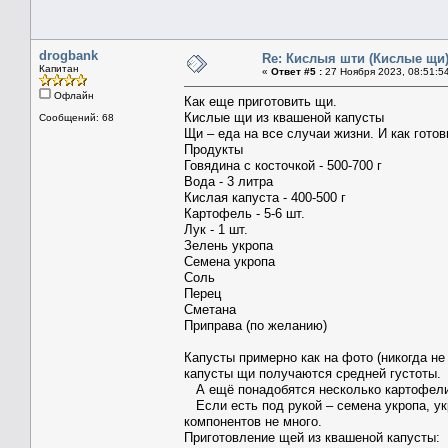
drogbank
Re: Кислыя шти (Кислые щи
Капитан
«
Ответ #5 :
27 Ноября 2023, 08:51:5
Офлайн
Как еще приготовить
щи
.
Кислые щи из квашеной капусты
Сообщений: 68
Щи – еда на все случаи жизни. И как гото
Продукты
Говядина с косточкой - 500-700 г
Вода - 3 литра
Кислая капуста - 400-500 г
Картофель - 5-6 шт.
Лук - 1 шт.
Зелень укропа
Семена укропа
Соль
Перец
Сметана
Приправа (по желанию)
Капусты примерно как на фото (никогда не
капусты щи получаются средней густоты.
А ещё понадобятся несколько картофелин 
Если есть под рукой – семена укропа, укро
компонентов не много.
Приготовление щей из квашеной капусты: