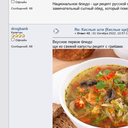
Офлайн
Национальное блюдо -
щи рецепт
русской к
замечательный сытный обед, который помо
Сообщений: 68
drogbank
Re: Кислыя шти (Кислые щи)
Капитан
«
Ответ #2 :
01 Октября 2022, 10:57:1
Офлайн
Вкусное первое блюдо
щи из свежей капусты рецепт
с грибами.
Сообщений: 68