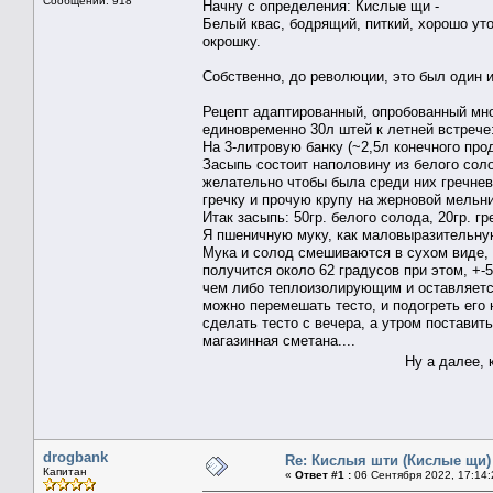
Сообщений: 918
Начну с определения: Кислые щи -
Белый квас, бодрящий, питкий, хорошо уто
окрошку.
Собственно, до революции, это был один 
Рецепт адаптированный, опробованный мно
единовременно 30л штей к летней встрече
На 3-литровую банку (~2,5л конечного прод
Засыпь состоит наполовину из белого соло
желательно чтобы была среди них гречнева
гречку и прочую крупу на жерновой мельн
Итак засыпь: 50гр. белого солода, 20гр. г
Я пшеничную муку, как маловыразительную
Мука и солод смешиваются в сухом виде, 
получится около 62 градусов при этом, +-
чем либо теплоизолирующим и оставляется
можно перемешать тесто, и подогреть его 
сделать тесто с вечера, а утром поставит
магазинная сметана....
Ну а далее, кому ин
drogbank
Re: Кислыя шти (Кислые щи)
Капитан
«
Ответ #1 :
06 Сентября 2022, 17:14: