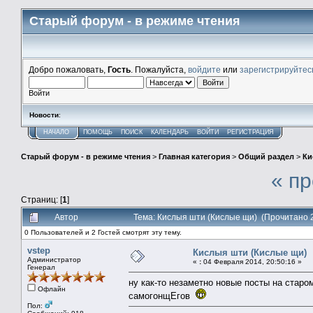
Старый форум - в режиме чтения
Добро пожаловать,
Гость
. Пожалуйста,
войдите
или
зарегистрируйтес
Войти
Новости
:
НАЧАЛО
ПОМОЩЬ
ПОИСК
КАЛЕНДАРЬ
ВОЙТИ
РЕГИСТРАЦИЯ
Старый форум - в режиме чтения
>
Главная категория
>
Общий раздел
>
Ки
« п
Страниц: [
1
]
Автор
Тема: Кислыя шти (Кислые щи) (Прочитано 
0 Пользователей и 2 Гостей смотрят эту тему.
vstep
Кислыя шти (Кислые щи)
Администратор
«
:
04 Февраля 2014, 20:50:16 »
Генерал
ну как-то незаметно новые посты на стар
Офлайн
самогонщЕгов
Пол: