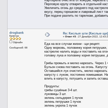
Картофель очистить от кожуры, нарезать 
Перловую крупу отварить в отдельной кас
Увеличить огонь до среднего под кастрюле
вкусу, перец горошком и лавровый лист та
При подаче разлить по тарелкам, добавит
drogbank
Re: Кислыя шти (Кислые щи)
Капитан
«
Ответ #3 :
27 Декабря 2022, 12:43:2
Офлайн
Еда на все случаи жизни -
щи рецепт
.
Одну морковь, половинку корня петрушки, 
Сообщений: 68
кастрюлю налить воды и поставить на огон
головку лука и половину корня петрушки, 
Грибы промыть и мелко нарезать. Через 1 
Бульон снова поставить на огонь. Капусту 
Оставшийся лук очистить, мелко нарезать
капусту с луком, постоянно помешивая. Н
влить в капусту, потушить и залить остав
Продукты:
грибы сушёные 3-4 шт.
луковицы 3 шт.
зелень сельдерея 1 пучок
зелень петрушки 1 пучок
зелень укропа 1 пучок