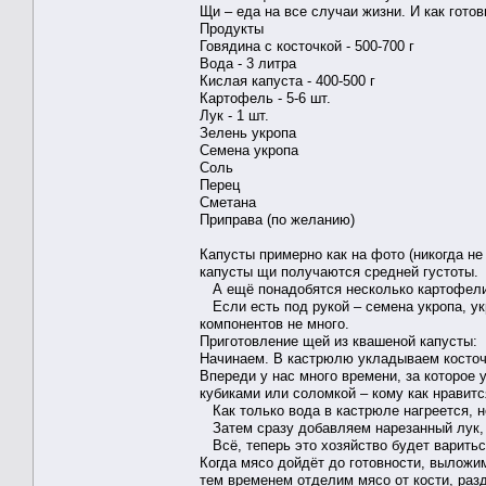
Щи – еда на все случаи жизни. И как гото
Продукты
Говядина с косточкой - 500-700 г
Вода - 3 литра
Кислая капуста - 400-500 г
Картофель - 5-6 шт.
Лук - 1 шт.
Зелень укропа
Семена укропа
Соль
Перец
Сметана
Приправа (по желанию)
Капусты примерно как на фото (никогда не
капусты щи получаются средней густоты.
А ещё понадобятся несколько картофелин 
Если есть под рукой – семена укропа, укро
компонентов не много.
Приготовление щей из квашеной капусты:
Начинаем. В кастрюлю укладываем косточк
Впереди у нас много времени, за которое 
кубиками или соломкой – кому как нравитс
Как только вода в кастрюле нагреется, н
Затем сразу добавляем нарезанный лук, 
Всё, теперь это хозяйство будет варитьс
Когда мясо дойдёт до готовности, выложим
тем временем отделим мясо от кости, разд