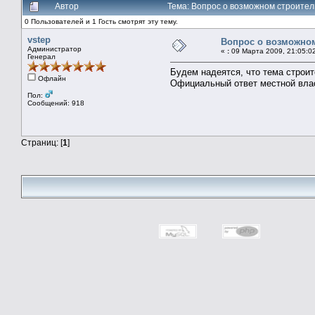
Автор
Тема: Вопрос о возможном строител
0 Пользователей и 1 Гость смотрят эту тему.
vstep
Вопрос о возможном
Администратор
«
:
09 Марта 2009, 21:05:0
Генерал
Будем надеятся, что тема строит
Офлайн
Официальный ответ местной вла
Пол:
Сообщений: 918
Страниц: [
1
]