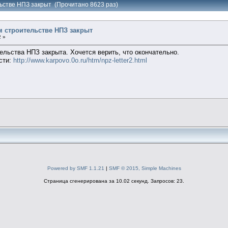
ьстве НПЗ закрыт (Прочитано 8623 раз)
 строительстве НПЗ закрыт
2 »
ельства НПЗ закрыта. Хочется верить, что окончательно.
сти:
http://www.karpovo.0o.ru/htm/npz-letter2.html
Powered by SMF 1.1.21
|
SMF © 2015, Simple Machines
Страница сгенерирована за 10.02 секунд. Запросов: 23.