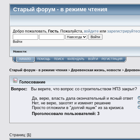
Старый форум - в режиме чтения
Добро пожаловать,
Гость
. Пожалуйста,
войдите
или
зарегистрируйтес
Войти
Новости
:
НАЧАЛО
ПОМОЩЬ
ПОИСК
КАЛЕНДАРЬ
ВОЙТИ
РЕГИСТРАЦИЯ
Старый форум - в режиме чтения
>
Деревенская жизнь, новости
>
Деревен
Голосование
Вопрос:
Вы верите, что вопрос со строительством НПЗ закрыт?
Да, верю, власть дала окончательный и ясный ответ
Нет, не верю, захотят и изменят решение
Просто отложили в "долгий ящик" из за кризиса
Проголосовало пользователей: 3
Страниц: [
1
]