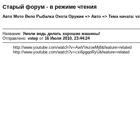
Старый форум - в режиме чтения
Авто Мото Вело Рыбалка Охота Оружие => Авто => Тема начата: vste
Название:
Умели ведь делать хорошие машины!
Отправлено:
vstep
от
16 Июля 2010, 23:44:24
http://www.youtube.com/watch?v=AwVVezoeMj8&feature=related
http://www.youtube.com/watch?v=cxi6pgqoRyU&feature=related