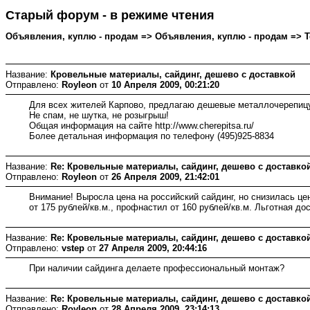
Старый форум - в режиме чтения
Объявления, куплю - продам => Объявления, куплю - продам => Тем
Название:
Кровельные материалы, сайдинг, дешево с доставкой
Отправлено:
Royleon
от
10 Апреля 2009, 00:21:20
Для всех жителей Карпово, предлагаю дешевые металлочерепицу, 
Не спам, не шутка, не розыгрыш!
Общая информация на сайте http://www.cherepitsa.ru/
Более детальная информация по телефону (495)925-8834
Название:
Re: Кровельные материалы, сайдинг, дешево с доставко
Отправлено:
Royleon
от
26 Апреля 2009, 21:42:01
Внимание! Выросла цена на российский сайдинг, но снизилась цен
от 175 рублей/кв.м., профнастил от 160 рублей/кв.м. Льготная до
Название:
Re: Кровельные материалы, сайдинг, дешево с доставко
Отправлено:
vstep
от
27 Апреля 2009, 20:44:16
При наличии сайдинга делаете профессиональный монтаж?
Название:
Re: Кровельные материалы, сайдинг, дешево с доставко
Отправлено:
Royleon
от
28 Апреля 2009, 23:14:13