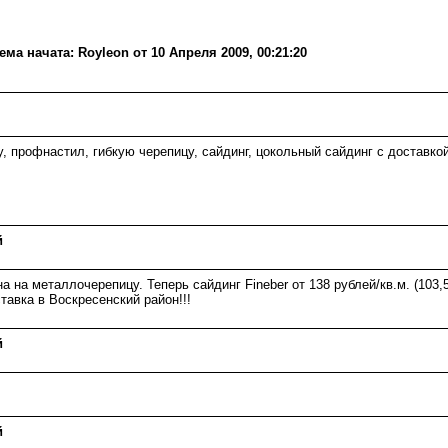
а начата: Royleon от 10 Апреля 2009, 00:21:20
профнастил, гибкую черепицу, сайдинг, цокольный сайдинг с доставкой
й
а на металлочерепицу. Теперь сайдинг Fineber от 138 рублей/кв.м. (103
ставка в Воскресенский район!!!
й
й